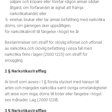
säljare och köpare eller företar någon annan sådan
åtgärd, om förfarandet är ägnat att främja
narkotikahandel, eller
innehar, brukar eller tar annan befattning med narkotika
döms, om gärningen sker uppsåtligen,
för narkotikabrott till fängelse i högst tre år.
Bestämmelser om straff för olovlig införsel och utförsel
av narkotika och olovlig befattning i vissa fall med
narkotika finns i lagen (2000:1225) om straff för
smuggling.
2 § Narkotikastrafflag
Är brott som avses i 1 § första stycket med hänsyn till
arten och mängden narkotika samt övriga omständigheter
att anse som ringa, döms till böter eller fängelse i högst
sex månader. Lag (
2000:1228
).
3 § Narkotikastrafflag