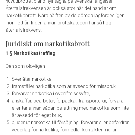
huvudbrottet bland nyintagna på svenska fängelser.
Återfallsfrekvensen är också stor när det handlar om
narkotikabrott. Nära hälften av de dömda lagfördes igen
inom ett år. Ingen annan brottskategori har så hög
återfallsfrekvens.
Juridiskt om narkotikabrott
1 § Narkotikastrafflag
Den som olovligen
överlåter narkotika,
framställer narkotika som är avsedd för missbruk,
förvärvar narkotika i överlåtelsesyfte,
anskaffar, bearbetar, förpackar, transporterar, förvarar
eller tar annan sådan befattning med narkotika som inte
är avsedd för eget bruk,
bjuder ut narkotika till försäljning, förvarar eller befordrar
vederlag för narkotika, förmedlar kontakter mellan