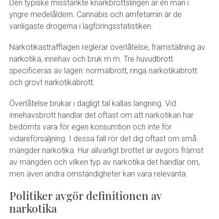
Den typiske misstänkte knarkbrottslingen är en man i
yngre medelåldern. Cannabis och amfetamin är de
vanligaste drogerna i lagföringsstatistiken.
Narkotikastrafflagen reglerar överlåtelse, framställning av
narkotika, innehav och bruk m.m. Tre huvudbrott
specificeras av lagen: normalbrott, ringa narkotikabrott
och grovt narkotikabrott.
Överlåtelse brukar i dagligt tal kallas langning. Vid
innehavsbrott handlar det oftast om att narkotikan har
bedömts vara för egen konsumtion och inte för
vidareförsäljning. I dessa fall rör det dig oftast om små
mängder narkotika. Hur allvarligt brottet är avgörs främst
av mängden och vilken typ av narkotika det handlar om,
men även andra omständigheter kan vara relevanta.
Politiker avgör definitionen av
narkotika