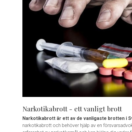
Narkotikabrott - ett vanligt brott
Narkotikabrott är ett av de vanligaste brotten i S
narkotikabrott och behöver hjälp av en försvarsadvok