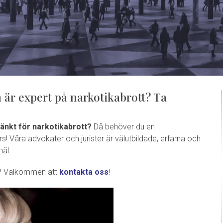
är expert på narkotikabrott? Ta
tänkt för narkotikabrott?
Då behöver du en
rs! Våra advokater och jurister är välutbildade, erfarna och
mål.
er? Välkommen att
kontakta oss
!