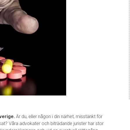
verige.
Är du, eller någon i din närhet, misstänkt för
at? Våra advokater och biträdande jurister har stor