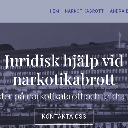
HEM
NARKOTIKABROTT
ANDRA 
Juridisk hjälp vid
narkotikabrott
ster på narkotikabrott och andra
KONTAKTA OSS