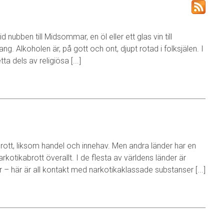
id nubben till Midsommar, en öl eller ett glas vin till
g. Alkoholen är, på gott och ont, djupt rotad i folksjälen. I
a dels av religiösa [...]
rott, liksom handel och innehav. Men andra länder har en
rkotikabrott överallt. I de flesta av världens länder är
r – här är all kontakt med narkotikaklassade substanser [...]