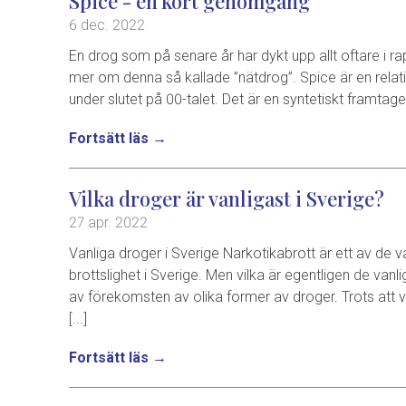
Spice - en kort genomgång
6 dec. 2022
En drog som på senare år har dykt upp allt oftare i ra
mer om denna så kallade ”nätdrog”. Spice är en relati
under slutet på 00-talet. Det är en syntetiskt framtag
Fortsätt läs →
Vilka droger är vanligast i Sverige?
27 apr. 2022
Vanliga droger i Sverige Narkotikabrott är ett av de
brottslighet i Sverige. Men vilka är egentligen de va
av förekomsten av olika former av droger. Trots att v
[...]
Fortsätt läs →