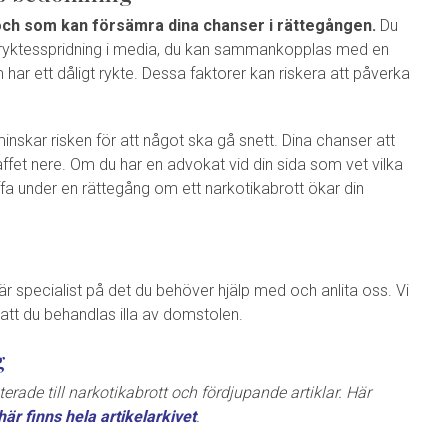
och som kan försämra dina chanser i rättegången.
Du
 ryktesspridning i media, du kan sammankopplas med en
har ett dåligt rykte. Dessa faktorer kan riskera att påverka
inskar risken för att något ska gå snett. Dina chanser att
raffet nere. Om du har en advokat vid din sida som vet vilka
fa under en rättegång om ett narkotikabrott ökar din
är specialist på det du behöver hjälp med och anlita oss. Vi
te att du behandlas illa av domstolen.
g
erade till narkotikabrott och fördjupande artiklar. Här
här finns hela artikelarkivet
.