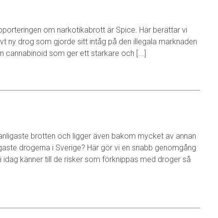
pporteringen om narkotikabrott är Spice. Här berättar vi
vt ny drog som gjorde sitt intåg på den illegala marknaden
en cannabinoid som ger ett starkare och [...]
 vanligaste brotten och ligger även bakom mycket av annan
nligaste drogerna i Sverige? Här gör vi en snabb genomgång
i idag känner till de risker som förknippas med droger så