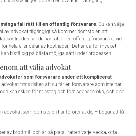
förundersökningen och vid en eventuell rättegång.
många fall rätt till en offentlig försvarare.
Du kan välja
 val av advokat tillgängligt så kommer domstolen att
tkostnaden när du har rätt till en offentlig försvarare, vid
 för hela eller delar av kostnaden. Det är därför mycket
om kan bistå dig på bästa möjliga sätt under processen.
enom att välja advokat
a advokater som försvarare under ett komplicerat
en advokat finns risken att du får en försvarare som inte har
rmed kan risken för misstag och förbiseenden öka, och dina
n advokat som domstolen har förordnat dig – begär att få
er av brottmål och är på plats i rätten varje vecka, ofta