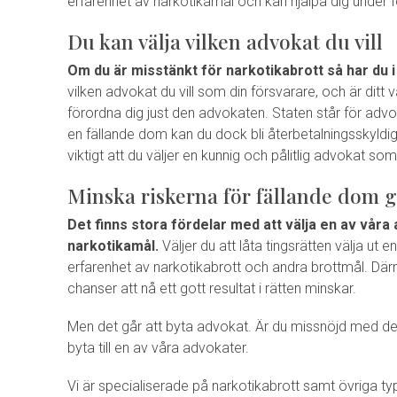
erfarenhet av narkotikamål och kan hjälpa dig under 
Du kan välja vilken advokat du vill
Om du är misstänkt för narkotikabrott så har du i 
vilken advokat du vill som din försvarare, och är ditt
förordna dig just den advokaten. Staten står för advoka
en fällande dom kan du dock bli återbetalningsskyldig
viktigt att du väljer en kunnig och pålitlig advokat s
Minska riskerna för fällande dom g
Det finns stora fördelar med att välja en av vår
narkotikamål.
Väljer du att låta tingsrätten välja ut 
erfarenhet av narkotikabrott och andra brottmål. Dä
chanser att nå ett gott resultat i rätten minskar.
Men det går att byta advokat. Är du missnöjd med de
byta till en av våra advokater.
Vi är specialiserade på narkotikabrott samt övriga typ