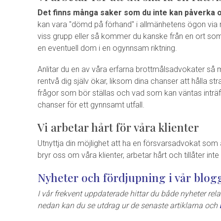
Det finns många saker som du inte kan påverka 
kan vara "dömd på förhand" i allmänhetens ögon via
viss grupp eller så kommer du kanske från en ort som 
en eventuell dom i en ogynnsam riktning.
Anlitar du en av våra erfarna brottmålsadvokater så m
rentvå dig själv ökar, liksom dina chanser att hålla st
frågor som bör ställas och vad som kan väntas inträf
chanser för ett gynnsamt utfall.
Vi arbetar hårt för våra klienter
Utnyttja din möjlighet att ha en försvarsadvokat som 
bryr oss om våra klienter, arbetar hårt och tillåter in
Nyheter och fördjupning i vår blog
I vår frekvent uppdaterade hittar du både nyheter relat
nedan kan du se utdrag ur de senaste artiklarna och