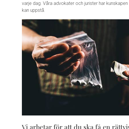
varje dag. Våra advokater och jurister har kunskapen
kan uppstå.
Vi arbetar för att du ska få en rätt