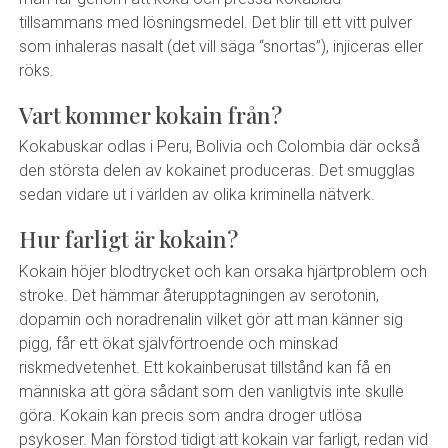
tillsammans med lösningsmedel. Det blir till ett vitt pulver
som inhaleras nasalt (det vill säga “snortas”), injiceras eller
röks.
Vart kommer kokain från?
Kokabuskar odlas i Peru, Bolivia och Colombia där också
den största delen av kokainet produceras. Det smugglas
sedan vidare ut i världen av olika kriminella nätverk.
Hur farligt är kokain?
Kokain höjer blodtrycket och kan orsaka hjärtproblem och
stroke. Det hämmar återupptagningen av serotonin,
dopamin och noradrenalin vilket gör att man känner sig
pigg, får ett ökat självförtroende och minskad
riskmedvetenhet. Ett kokainberusat tillstånd kan få en
människa att göra sådant som den vanligtvis inte skulle
göra. Kokain kan precis som andra droger utlösa
psykoser. Man förstod tidigt att kokain var farligt, redan vid