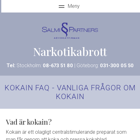
Narkotikabrott
Tel:
Stockholm:
08-673 51 80
| Göteborg:
031-300 05 50
KOKAIN FAQ - VANLIGA FRÅGOR OM
KOKAIN
Vad är kokain?
Kokain är ett olagligt centralstimulerande preparat som
man får genom att koka och pressa kokablad