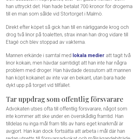
han uttryckt det. Han hade betalat 700 kronor för drogerna
till en man som sålde vid Stortorget i Malmö.
Direkt efter köpet så gick han till en närliggande krog och
drog två linor på toaletten, strax innan han drog vidare till
Etagé och blev stoppad av vakterna.
Mannen erkände i samtal med
lokala medier
att tagit två
linor kokain, men hävdar samtidigt att han inte har några
problem med droger. Han hävdade dessutom att mannen
han köpt kokainet av inte var en bekant, utan bara hade
dykt upp på torget vid tillfället.
Tar uppdrag som offentlig försvarare
Advokaten utses ofta till offentlig försvarare, något som
inte kommer att ske under en överskådlig framtid. Han
tilldelas nu inga mål fram tills av hans eget knarkmål är
avgjort. Han kan dock fortsätta att arbeta i mål där han
redan utsetts till försvarsadvokat och målsägandebiträde.