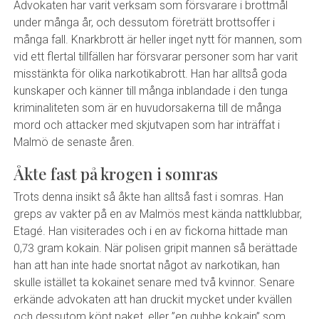
Advokaten har varit verksam som försvarare i brottmål
under många år, och dessutom företrätt brottsoffer i
många fall. Knarkbrott är heller inget nytt för mannen, som
vid ett flertal tillfällen har försvarar personer som har varit
misstänkta för olika narkotikabrott. Han har alltså goda
kunskaper och känner till många inblandade i den tunga
kriminaliteten som är en huvudorsakerna till de många
mord och attacker med skjutvapen som har inträffat i
Malmö de senaste åren.
Åkte fast på krogen i somras
Trots denna insikt så åkte han alltså fast i somras. Han
greps av vakter på en av Malmös mest kända nattklubbar,
Etagé. Han visiterades och i en av fickorna hittade man
0,73 gram kokain. När polisen gripit mannen så berättade
han att han inte hade snortat något av narkotikan, han
skulle istället ta kokainet senare med två kvinnor. Senare
erkände advokaten att han druckit mycket under kvällen
och dessutom köpt paket, eller ”en gubbe kokain” som