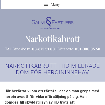
Narkotikabrott
Tel:
Stockholm:
08-673 51 80
| Göteborg:
031-300 05 50
NARKOTIKABROTT | HD MILDRADE
DOM FÖR HEROININNEHAV
Här berättar vi om ett rättsfall där en man greps med
heroin avsett för vidareförsäljning på sig. Han
dömdes till skyddstillsyn av HD trots att