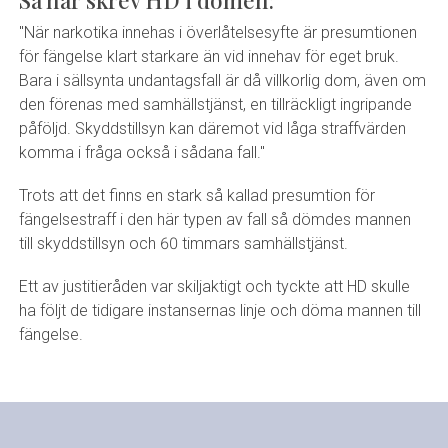
Så här skrev HD i domen:
"När narkotika innehas i överlåtelsesyfte är presumtionen
för fängelse klart starkare än vid innehav för eget bruk.
Bara i sällsynta undantagsfall är då villkorlig dom, även om
den förenas med samhällstjänst, en tillräckligt ingripande
påföljd. Skyddstillsyn kan däremot vid låga straffvärden
komma i fråga också i sådana fall."
Trots att det finns en stark så kallad presumtion för
fängelsestraff i den här typen av fall så dömdes mannen
till skyddstillsyn och 60 timmars samhällstjänst.
Ett av justitieråden var skiljaktigt och tyckte att HD skulle
ha följt de tidigare instansernas linje och döma mannen till
fängelse.