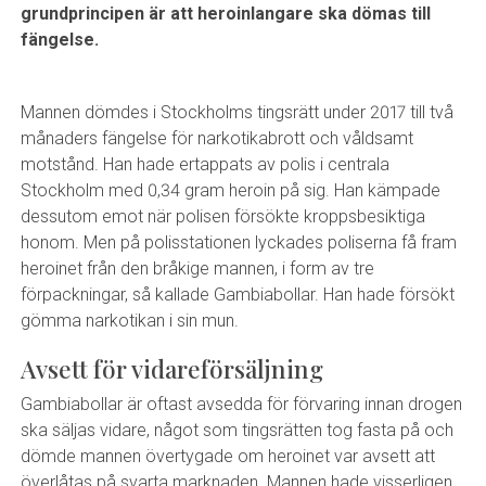
grundprincipen är att heroinlangare ska dömas till
fängelse.
Mannen dömdes i Stockholms tingsrätt under 2017 till två
månaders fängelse för narkotikabrott och våldsamt
motstånd. Han hade ertappats av polis i centrala
Stockholm med 0,34 gram heroin på sig. Han kämpade
dessutom emot när polisen försökte kroppsbesiktiga
honom. Men på polisstationen lyckades poliserna få fram
heroinet från den bråkige mannen, i form av tre
förpackningar, så kallade Gambiabollar. Han hade försökt
gömma narkotikan i sin mun.
Avsett för vidareförsäljning
Gambiabollar är oftast avsedda för förvaring innan drogen
ska säljas vidare, något som tingsrätten tog fasta på och
dömde mannen övertygade om heroinet var avsett att
överlåtas på svarta marknaden. Mannen hade visserligen