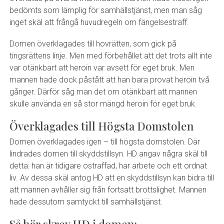
bedömts som lämplig för samhällstjänst, men man såg
inget skäl att frångå huvudregeln om fängelsestraff.
Domen överklagades till hovrätten, som gick på
tingsrättens linje. Men med förbehållet att det trots allt inte
var otänkbart att heroin var avsett för eget bruk. Men
mannen hade dock påstått att han bara provat heroin två
gånger. Därför såg man det om otänkbart att mannen
skulle använda en så stor mängd heroin för eget bruk.
Överklagades till Högsta Domstolen
Domen överklagades igen – till högsta domstolen. Där
lindrades domen till skyddstillsyn. HD angav några skäl till
detta: han är tidigare ostraffad, har arbete och ett ordnat
liv. Av dessa skäl antog HD att en skyddstillsyn kan bidra till
att mannen avhåller sig från fortsatt brottslighet. Mannen
hade dessutom samtyckt till samhällstjänst.