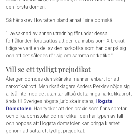
den första domen.
Så här skrev Hovrätten bland annat i sina domskäl:
"I avsaknad av annan utredning får under dessa
förhållanden förutsättas att den cannabis som X brukat
tidigare varit en del av den narkotika som han bar på sig
och att det således rör sig om samma narkotika."
Vill se ett tydligt prejudikat
Återigen dömdes den skånske mannen enbart för ett
narkotikabrott. Men riksåklagare Anders Perklev nöjde sig
alltså inte med det utan tar alltså detta ringa narkotikabrott
ända till Sveriges högsta juridiska instans,
Högsta
Domstolen.
Han tycker att den praxis som finns spretar
och olika domstolar dömer olika i den här typen av fall
och hoppas att Högsta domstolen kan bringa klarhet
genom att sätta ett tydligt prejudikat.