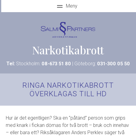
Narkotikabrott
Tel:
Stockholm:
08-673 51 80
| Göteborg:
031-300 05 50
RINGA NARKOTIKABROTT
ÖVERKLAGAS TILL HD
Hur är det egentligen? Ska en ”påtänd” person som grips
med knark i fickan dömas för två brott – bruk och innehav
– eller bara ett? Riksåklagaren Anders Perklev säger två