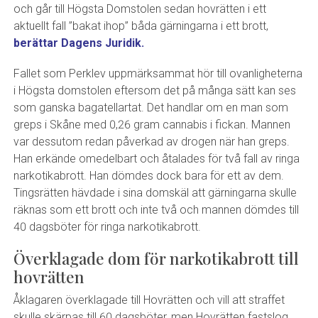
och går till Högsta Domstolen sedan hovrätten i ett
aktuellt fall ”bakat ihop” båda gärningarna i ett brott,
berättar Dagens Juridik.
Fallet som Perklev uppmärksammat hör till ovanligheterna
i Högsta domstolen eftersom det på många sätt kan ses
som ganska bagatellartat. Det handlar om en man som
greps i Skåne med 0,26 gram cannabis i fickan. Mannen
var dessutom redan påverkad av drogen när han greps.
Han erkände omedelbart och åtalades för två fall av ringa
narkotikabrott. Han dömdes dock bara för ett av dem.
Tingsrätten hävdade i sina domskäl att gärningarna skulle
räknas som ett brott och inte två och mannen dömdes till
40 dagsböter för ringa narkotikabrott.
Överklagade dom för narkotikabrott till
hovrätten
Åklagaren överklagade till Hovrätten och vill att straffet
skulle skärpas till 60 dagsböter, men Hovrätten fastslog