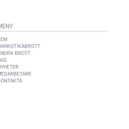
MENY
HEM
NARKOTIKABROTT
ANDRA BROTT
FAQ
NYHETER
MEDARBETARE
KONTAKTA