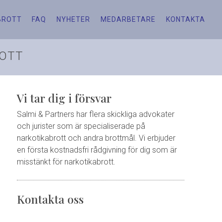
BROTT
FAQ
NYHETER
MEDARBETARE
KONTAKTA
ROTT
Vi tar dig i försvar
Salmi & Partners har flera skickliga advokater
och jurister som är specialiserade på
narkotikabrott och andra brottmål. Vi erbjuder
en första kostnadsfri rådgivning för dig som är
misstänkt för narkotikabrott.
Kontakta oss