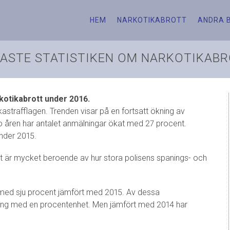
HEM
NARKOTIKABROTT
ANDRA 
ASTE STATISTIKEN OM NARKOTIKAB
rkotikabrott under 2016.
strafflagen. Trenden visar på en fortsatt ökning av
o åren har antalet anmälningar ökat med 27 procent.
under 2015.
tt är mycket beroende av hur stora polisens spanings- och
 med sju procent jämfört med 2015. Av dessa
ning med en procentenhet. Men jämfört med 2014 har