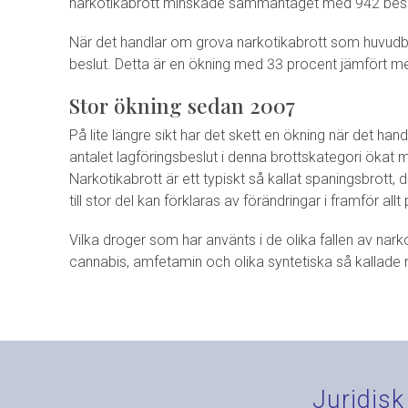
narkotikabrott minskade sammantaget med 942 beslut
När det handlar om grova narkotikabrott som huvudb
beslut. Detta är en ökning med 33 procent jämfört me
Stor ökning sedan 2007
På lite längre sikt har det skett en ökning när det h
antalet lagföringsbeslut i denna brottskategori ökat
Narkotikabrott är ett typiskt så kallat spaningsbrott, 
till stor del kan förklaras av förändringar i framför allt
Vilka droger som har använts i de olika fallen av narko
cannabis, amfetamin och olika syntetiska så kallade 
Juridisk