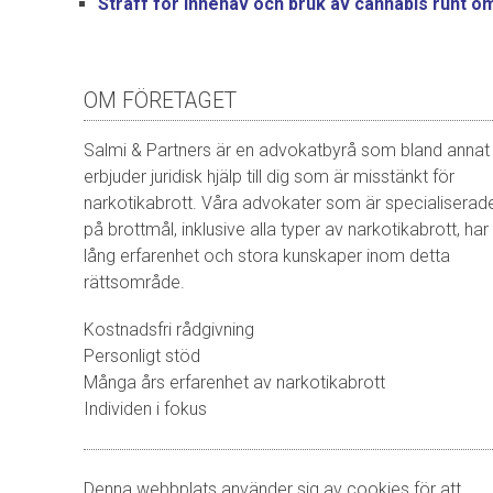
Straff för innehav och bruk av cannabis runt om
OM FÖRETAGET
Salmi & Partners är en advokatbyrå som bland annat
erbjuder juridisk hjälp till dig som är misstänkt för
narkotikabrott. Våra advokater som är specialiserad
på brottmål, inklusive alla typer av narkotikabrott, har
lång erfarenhet och stora kunskaper inom detta
rättsområde.
Kostnadsfri rådgivning
Personligt stöd
Många års erfarenhet av narkotikabrott
Individen i fokus
Denna webbplats använder sig av cookies för att