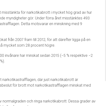
misstänkta för narkotikabrott i mycket hög grad av hur
dande myndigheter gör. Under förra året misstänktes 493
kastrafflagen. Detta motsvarar en minskning med 9
at från 2007 fram till 2012, för att därefter ligga på en
 så mycket som 28 procent högre.
000 invånare har minskat sedan 2015 (−5 % respektive −2
%).
 narkotikastrafflagen, där just narkotikabrott är
sbeslut för brott mot narkotikastrafflagen minskat med
av normalgraden och ringa narkotikabrott. Dessa grader av