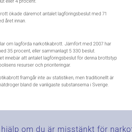
 eller 4 procent.
rott ökade däremot antalet lagföringsbeslut med 71
d året innan.
andlar om lagförda narkotikabrott. Jämfört med 2007 har
 med 35 procent, eller sammanlagt 5 330 beslut.
det innebär att antalet lagföringsbeslut för denna brottstyp
 polisens resurser och prioriteringar.
tikabrott framgår inte av statistiken, men traditionellt är
nätdroger bland de vanligaste substanserna i Sverige.
 hjälp om du är misstänkt för narko