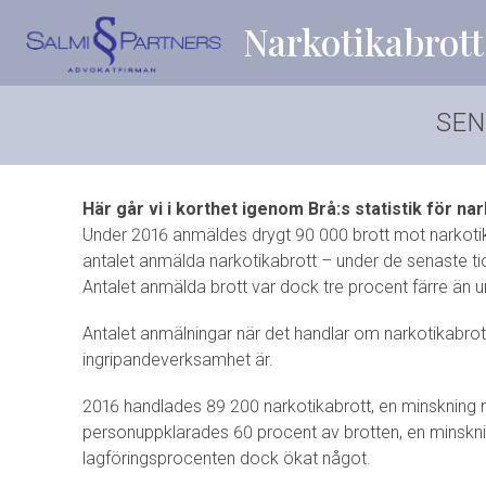
Narkotikabrott
SEN
Här går vi i korthet igenom Brå:s statistik för na
Under 2016 anmäldes drygt 90 000 brott mot narkotika
antalet anmälda narkotikabrott – under de senaste ti
Antalet anmälda brott var dock tre procent färre än 
Antalet anmälningar när det handlar om narkotikabro
ingripandeverksamhet är.
2016 handlades 89 200 narkotikabrott, en minskning
personuppklarades 60 procent av brotten, en minsk
lagföringsprocenten dock ökat något.