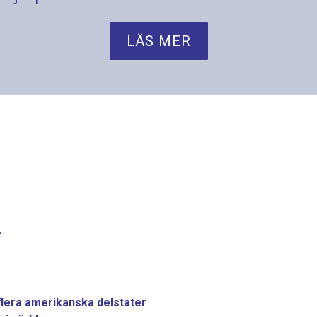
LÄS MER
r
 flera amerikanska delstater