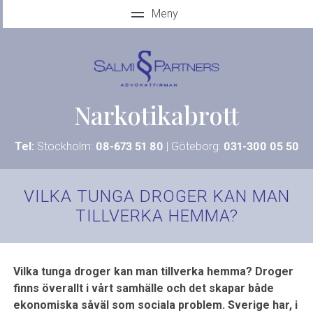
Narkotikabrott
Tel:
Stockholm:
08-673 51 80
| Göteborg:
031-300 05 50
VILKA TUNGA DROGER KAN MAN
TILLVERKA HEMMA?
Vilka tunga droger kan man tillverka hemma? Droger
finns överallt i vårt samhälle och det skapar både
ekonomiska såväl som sociala problem. Sverige har, i