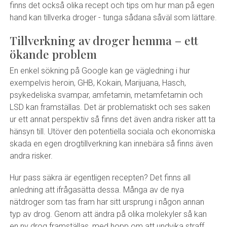
finns det också olika recept och tips om hur man på egen
hand kan tillverka droger - tunga sådana såväl som lättare.
Tillverkning av droger hemma – ett
ökande problem
En enkel sökning på Google kan ge vägledning i hur
exempelvis heroin, GHB, Kokain, Marijuana, Hasch,
psykedeliska svampar, amfetamin, metamfetamin och
LSD kan framställas. Det är problematiskt och ses saken
ur ett annat perspektiv så finns det även andra risker att ta
hänsyn till. Utöver den potentiella sociala och ekonomiska
skada en egen drogtillverkning kan innebära så finns även
andra risker.
Hur pass säkra är egentligen recepten? Det finns all
anledning att ifrågasätta dessa. Många av de nya
nätdroger som tas fram har sitt ursprung i någon annan
typ av drog. Genom att ändra på olika molekyler så kan
en ny drog framställas, med hopp om att undvika straff