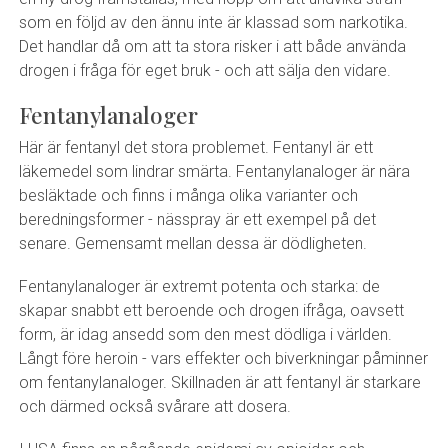
som en följd av den ännu inte är klassad som narkotika.
Det handlar då om att ta stora risker i att både använda
drogen i fråga för eget bruk - och att sälja den vidare.
Fentanylanaloger
Här är fentanyl det stora problemet. Fentanyl är ett
läkemedel som lindrar smärta. Fentanylanaloger är nära
besläktade och finns i många olika varianter och
beredningsformer - nässpray är ett exempel på det
senare. Gemensamt mellan dessa är dödligheten.
Fentanylanaloger är extremt potenta och starka: de
skapar snabbt ett beroende och drogen ifråga, oavsett
form, är idag ansedd som den mest dödliga i världen.
Långt före heroin - vars effekter och biverkningar påminner
om fentanylanaloger. Skillnaden är att fentanyl är starkare
och därmed också svårare att dosera.