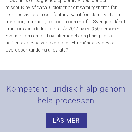
I USA finns en pågående epidemi av opioider och
missbruk av sådana. Opioider är ett samlingsnamn för
exempelvis heroin och fentanyl samt för läkemedel som
metadon, tramadol, oxikodon och morfin. Sverige är långt
ifrån förskonade från detta. År 2017 avled 960 personer i
Sverige som en följd av läkemedelsförgiftning - cirka
hälften av dessa var överdoser. Hur många av dessa
överdoser kunde ha undvikits?
Kompetent juridisk hjälp genom
hela processen
LÄS MER