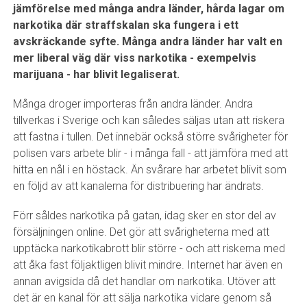
jämförelse med många andra länder, hårda lagar om
narkotika där straffskalan ska fungera i ett
avskräckande syfte. Många andra länder har valt en
mer liberal väg där viss narkotika - exempelvis
marijuana - har blivit legaliserat.
Många droger importeras från andra länder. Andra
tillverkas i Sverige och kan således säljas utan att riskera
att fastna i tullen. Det innebär också större svårigheter för
polisen vars arbete blir - i många fall - att jämföra med att
hitta en nål i en höstack. Än svårare har arbetet blivit som
en följd av att kanalerna för distribuering har ändrats.
Förr såldes narkotika på gatan, idag sker en stor del av
försäljningen online. Det gör att svårigheterna med att
upptäcka narkotikabrott blir större - och att riskerna med
att åka fast följaktligen blivit mindre. Internet har även en
annan avigsida då det handlar om narkotika. Utöver att
det är en kanal för att sälja narkotika vidare genom så